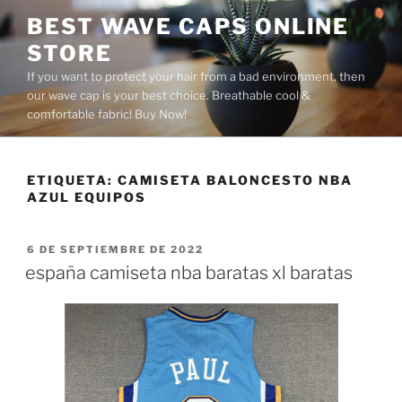
Saltar
BEST WAVE CAPS ONLINE
al
STORE
contenido
If you want to protect your hair from a bad environment, then
our wave cap is your best choice. Breathable cool &
comfortable fabric! Buy Now!
ETIQUETA:
CAMISETA BALONCESTO NBA
AZUL EQUIPOS
PUBLICADO
6 DE SEPTIEMBRE DE 2022
EL
españa camiseta nba baratas xl baratas