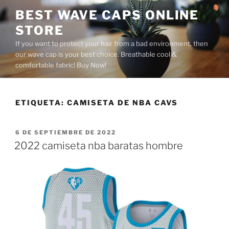
Saltar
BEST WAVE CAPS ONLINE
al
STORE
contenido
If you want to protect your hair from a bad environment, then
our wave cap is your best choice. Breathable cool &
comfortable fabric! Buy Now!
ETIQUETA:
CAMISETA DE NBA CAVS
PUBLICADO
6 DE SEPTIEMBRE DE 2022
EL
2022 camiseta nba baratas hombre