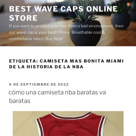
Saltar
BEST WAVE CAPS ONLINE
al
STORE
contenido
If you want to protect your hair from a bad environment, then
our wave cap is your best choice. Breathable cool &
comfortable fabric! Buy Now!
ETIQUETA:
CAMISETA MAS BONITA MIAMI
DE LA HISTORIA DE LA NBA
PUBLICADO
6 DE SEPTIEMBRE DE 2022
EL
cómo una camiseta nba baratas va
baratas