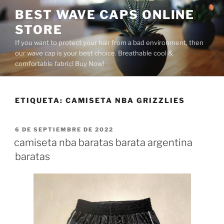
Saltar
BEST WAVE CAPS ONLINE
al
STORE
contenido
If you want to protect your hair from a bad environment, then
our wave cap is your best choice. Breathable cool &
comfortable fabric! Buy Now!
ETIQUETA:
CAMISETA NBA GRIZZLIES
PUBLICADO
6 DE SEPTIEMBRE DE 2022
EL
camiseta nba baratas barata argentina
baratas