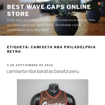
Saltar
BEST WAVE CAPS ONLINE
al
STORE
contenido
If you want to protect your hair from a bad environment, then
our wave cap is your best choice. Breathable cool &
comfortable fabric! Buy Now!
ETIQUETA:
CAMISETA NBA PHILADELPHIA
RETRO
PUBLICADO
6 DE SEPTIEMBRE DE 2022
EL
camiseta nba baratas barata peru