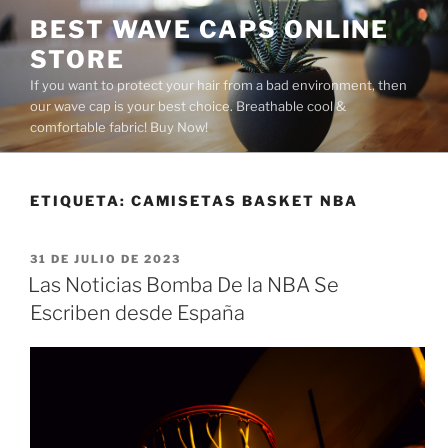
Saltar
BEST WAVE CAPS ONLINE
al
STORE
contenido
If you want to protect your hair from a bad environment, then
our wave cap is your best choice. Breathable cool &
comfortable fabric! Buy Now!
ETIQUETA:
CAMISETAS BASKET NBA
PUBLICADO
31 DE JULIO DE 2023
EL
Las Noticias Bomba De la NBA Se
Escriben desde España