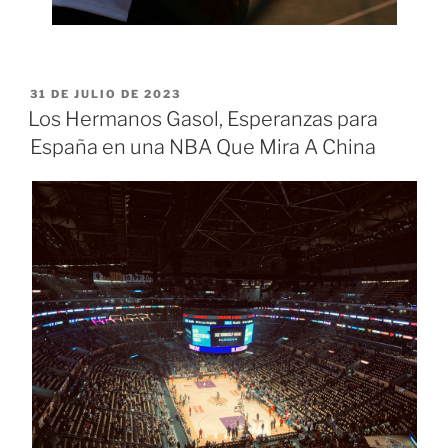
PUBLICADO
31 DE JULIO DE 2023
EL
Los Hermanos Gasol, Esperanzas para
España en una NBA Que Mira A China