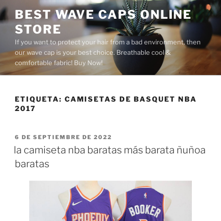
Saltar
BEST WAVE CAPS ONLINE
al
STORE
contenido
If you want to protect your hair from a bad environment, then
our wave cap is your best choice. Breathable cool &
comfortable fabric! Buy Now!
ETIQUETA:
CAMISETAS DE BASQUET NBA
2017
PUBLICADO
6 DE SEPTIEMBRE DE 2022
EL
la camiseta nba baratas más barata ñuñoa
baratas