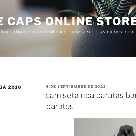
E CAPS ONLINE STOR
r from a bad environment, then our wave cap is your best choi
PUBLICADO
BA 2018
6 DE SEPTIEMBRE DE 2022
EL
camiseta nba baratas ba
baratas