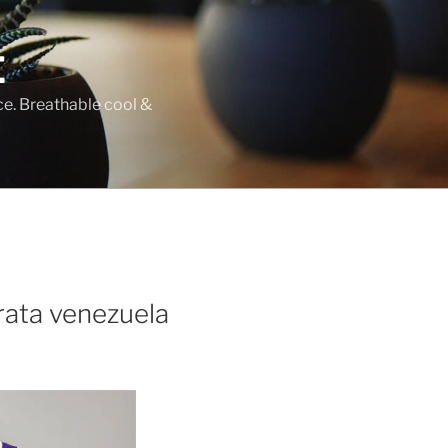
E
ce. Breathable cool &
rata venezuela