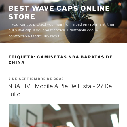
Saltar
BEST WAVE CAPS ONLINE
al
STORE
contenido
If you want to protect your hair from a bad environment, then
our wave cap is your best choice. Breathable cool &
comfortable fabric! Buy Now!
ETIQUETA:
CAMISETAS NBA BARATAS DE
CHINA
PUBLICADO
7 DE SEPTIEMBRE DE 2023
EL
NBA LIVE Mobile A Pie De Pista – 27 De
Julio