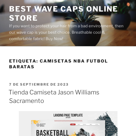
Saltar
BEST WAVE CAPS ONLINE
al
STORE
contenido
If you want to protect your hair from a bad environment, then
our wave cap is your best choice. Breathable cool &
comfortable fabric! Buy Now!
ETIQUETA:
CAMISETAS NBA FUTBOL
BARATAS
PUBLICADO
7 DE SEPTIEMBRE DE 2023
EL
Tienda Camiseta Jason Williams
Sacramento