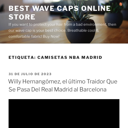
Saltar
BEST WAVE CAPS ONLINE
al
STORE
contenido
If you want to protect your hair from a bad environment, then
our wave cap is your best choice. Breathable cool &
comfortable fabric! Buy Now!
ETIQUETA:
CAMISETAS NBA MADRID
PUBLICADO
31 DE JULIO DE 2023
EL
Willy Hernangómez, el último Traidor Que
Se Pasa Del Real Madrid al Barcelona