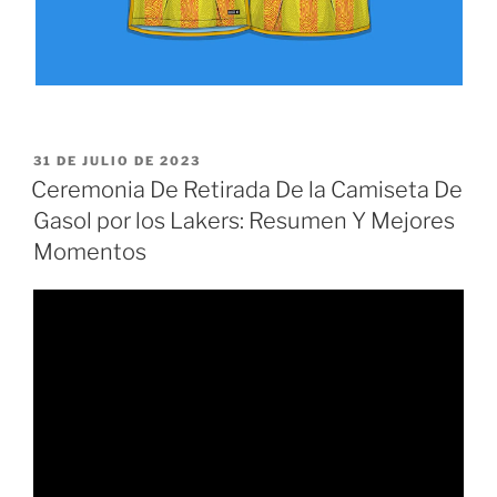
PUBLICADO
31 DE JULIO DE 2023
EL
Ceremonia De Retirada De la Camiseta De
Gasol por los Lakers: Resumen Y Mejores
Momentos