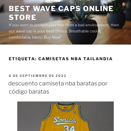
Saltar
BEST WAVE CAPS ONLINE
al
STORE
contenido
If you want to protect your hair from a bad environment, then
our wave cap is your best choice. Breathable cool &
comfortable fabric! Buy Now!
ETIQUETA:
CAMISETAS NBA TAILANDIA
PUBLICADO
6 DE SEPTIEMBRE DE 2022
EL
descuento camiseta nba baratas por
código baratas