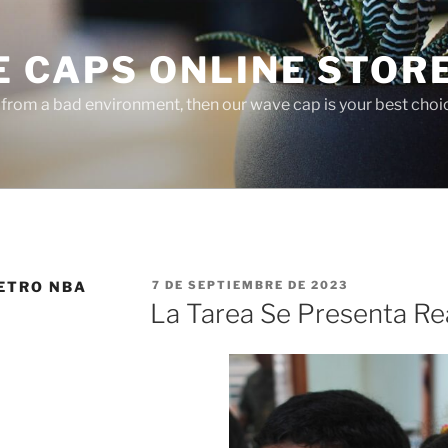
E CAPS ONLINE STOR
r from a bad environment, then our wave cap is your best choi
PUBLICADO
ETRO NBA
7 DE SEPTIEMBRE DE 2023
EL
La Tarea Se Presenta Rea