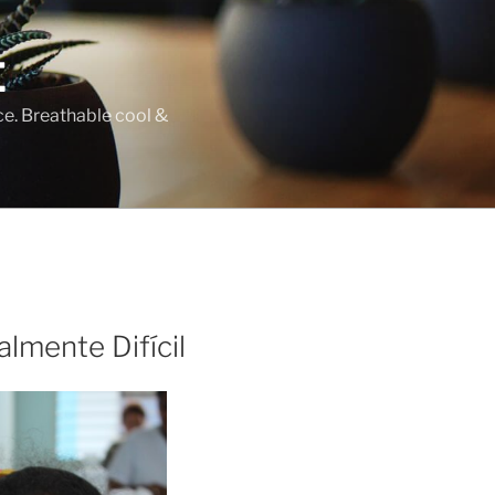
E
ce. Breathable cool &
lmente Difícil