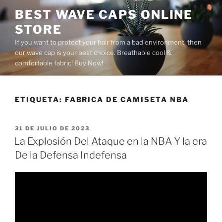
Saltar
BEST WAVE CAPS ONLINE
al
STORE
contenido
If you want to protect your hair from a bad environment, then
our wave cap is your best choice. Breathable cool &
comfortable fabric! Buy Now!
ETIQUETA:
FABRICA DE CAMISETA NBA
PUBLICADO
31 DE JULIO DE 2023
EL
La Explosión Del Ataque en la NBA Y la era
De la Defensa Indefensa