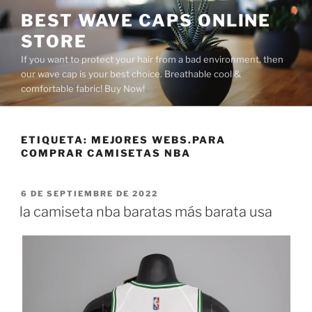
Saltar
BEST WAVE CAPS ONLINE
al
STORE
contenido
If you want to protect your hair from a bad environment, then
our wave cap is your best choice. Breathable cool &
comfortable fabric! Buy Now!
ETIQUETA:
MEJORES WEBS.PARA
COMPRAR CAMISETAS NBA
PUBLICADO
6 DE SEPTIEMBRE DE 2022
EL
la camiseta nba baratas más barata usa