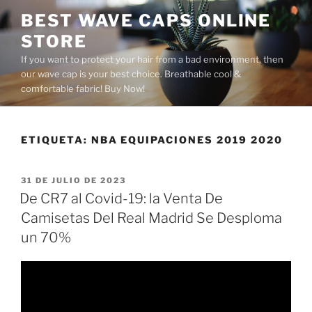
Saltar
BEST WAVE CAPS ONLINE
al
STORE
contenido
If you want to protect your hair from a bad environment, then
our wave cap is your best choice. Breathable cool &
comfortable fabric! Buy Now!
ETIQUETA:
NBA EQUIPACIONES 2019 2020
PUBLICADO
31 DE JULIO DE 2023
EL
De CR7 al Covid-19: la Venta De
Camisetas Del Real Madrid Se Desploma
un 70%