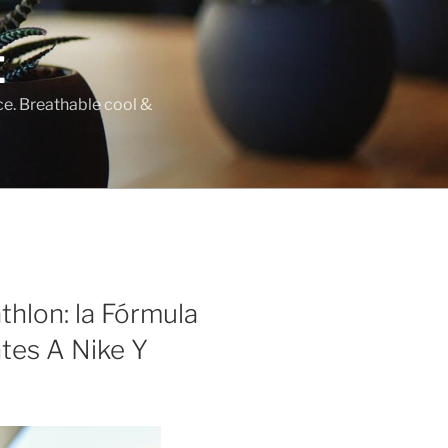
E
ce. Breathable cool &
thlon: la Fórmula
tes A Nike Y