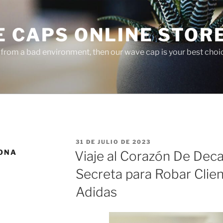
E CAPS ONLINE STOR
r from a bad environment, then our wave cap is your best choi
PUBLICADO
31 DE JULIO DE 2023
EL
ONA
Viaje al Corazón De Deca
Secreta para Robar Clien
Adidas