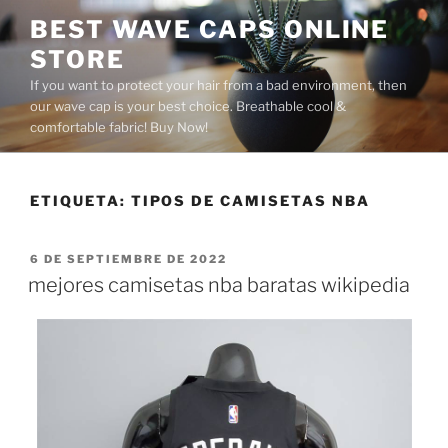
Saltar
BEST WAVE CAPS ONLINE
al
STORE
contenido
If you want to protect your hair from a bad environment, then
our wave cap is your best choice. Breathable cool &
comfortable fabric! Buy Now!
ETIQUETA:
TIPOS DE CAMISETAS NBA
PUBLICADO
6 DE SEPTIEMBRE DE 2022
EL
mejores camisetas nba baratas wikipedia