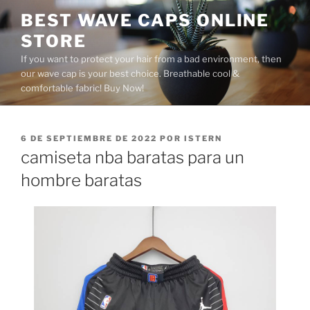
Saltar
BEST WAVE CAPS ONLINE
al
STORE
contenido
If you want to protect your hair from a bad environment, then
our wave cap is your best choice. Breathable cool &
comfortable fabric! Buy Now!
PUBLICADO
6 DE SEPTIEMBRE DE 2022
POR
ISTERN
EL
camiseta nba baratas para un
hombre baratas