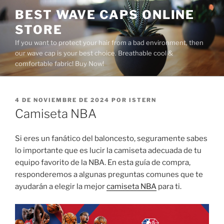
Saltar
BEST WAVE CAPS ONLINE
al
STORE
contenido
If you want to protect your hair from a bad environment, then
our wave cap is your best choice. Breathable cool &
comfortable fabric! Buy Now!
PUBLICADO
4 DE NOVIEMBRE DE 2024
POR
ISTERN
EL
Camiseta NBA
Si eres un fanático del baloncesto, seguramente sabes
lo importante que es lucir la camiseta adecuada de tu
equipo favorito de la NBA. En esta guía de compra,
responderemos a algunas preguntas comunes que te
ayudarán a elegir la mejor
camiseta NBA
para ti.