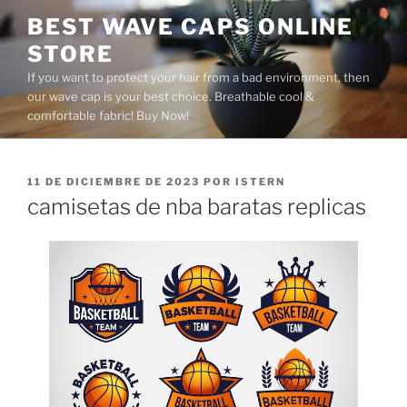
Saltar
BEST WAVE CAPS ONLINE
al
STORE
contenido
If you want to protect your hair from a bad environment, then
our wave cap is your best choice. Breathable cool &
comfortable fabric! Buy Now!
PUBLICADO
11 DE DICIEMBRE DE 2023
POR
ISTERN
EL
camisetas de nba baratas replicas