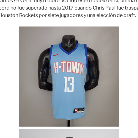
James se vería muy malote usando este modelo en su ultima
cord no fue superado hasta 2017 cuando Chris Paul fue tras
Houston Rockets por siete jugadores y una elección de draft.