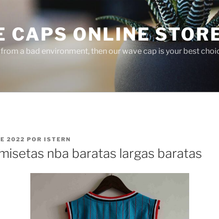
E CAPS ONLINE STOR
r from a bad environment, then our wave cap is your best choi
E 2022
POR
ISTERN
misetas nba baratas largas baratas