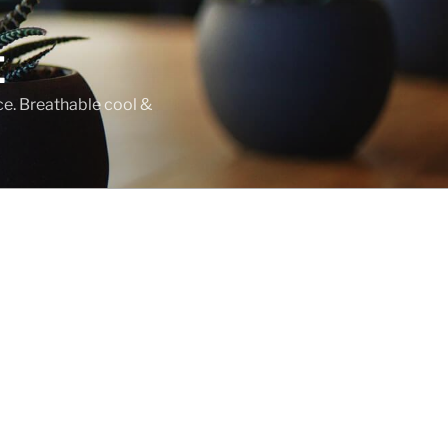
E
ce. Breathable cool &