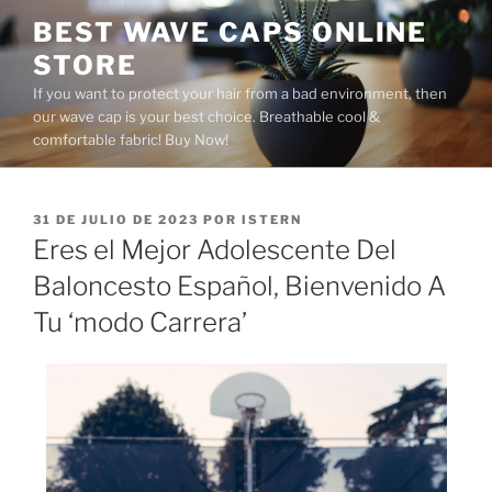
Saltar
BEST WAVE CAPS ONLINE
al
STORE
contenido
If you want to protect your hair from a bad environment, then
our wave cap is your best choice. Breathable cool &
comfortable fabric! Buy Now!
PUBLICADO
31 DE JULIO DE 2023
POR
ISTERN
EL
Eres el Mejor Adolescente Del
Baloncesto Español, Bienvenido A
Tu ‘modo Carrera’