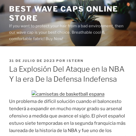
Saltar
BEST WAVE CAPS ONLINE
al
STORE
contenido
If you want to protect your hair from a bad environment, then
our wave cap is your best choice. Breathable cool &
comfortable fabric! Buy Now!
PUBLICADO
31 DE JULIO DE 2023
POR
ISTERN
EL
La Explosión Del Ataque en la NBA
Y la era De la Defensa Indefensa
Un problema de difícil solución cuando el baloncesto
tenderá a expandir en mucho mayor grado su arsenal
ofensivo a medida que avance el siglo. El pívot español
estuvo siete temporadas en la segunda franquicia más
laureada de la historia de la NBA y fue uno de los