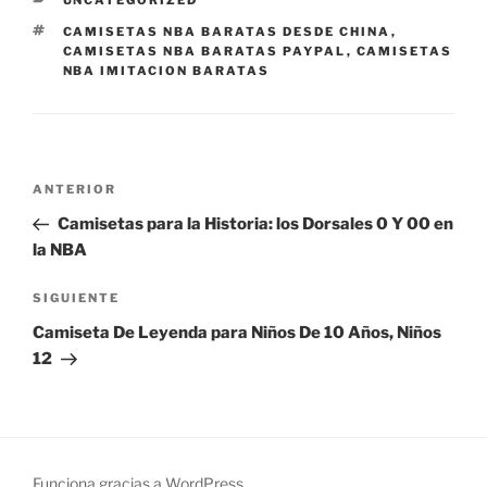
UNCATEGORIZED
ETIQUETAS
CAMISETAS NBA BARATAS DESDE CHINA
,
CAMISETAS NBA BARATAS PAYPAL
,
CAMISETAS
NBA IMITACION BARATAS
Navegación
Entrada
ANTERIOR
de
anterior:
Camisetas para la Historia: los Dorsales 0 Y 00 en
entradas
la NBA
Siguiente
SIGUIENTE
entrada
Camiseta De Leyenda para Niños De 10 Años, Niños
12
Funciona gracias a WordPress