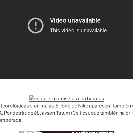
eorológicas eran malas. El logo de Nike aparecerá también 
 Por detrás de él, Jayson Tatum (Celtics), que también ha bril
temporada.