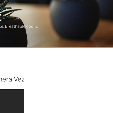
E
ce. Breathable cool &
mera Vez