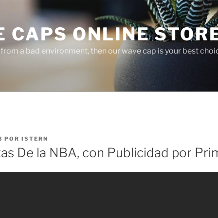
E CAPS ONLINE STOR
r from a bad environment, then our wave cap is your best choi
3
POR
ISTERN
as De la NBA, con Publicidad por Pri