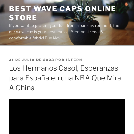
Saltar
BEST WAVE CAPS ONLINE
al
STORE
contenido
If you want to protect your hair from a bad environment, then
our wave cap is your best choice. Breathable cool &
comfortable fabric! Buy Now!
PUBLICADO
31 DE JULIO DE 2023
POR
ISTERN
EL
Los Hermanos Gasol, Esperanzas
para España en una NBA Que Mira
A China