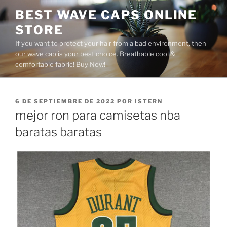
Saltar
BEST WAVE CAPS ONLINE
al
STORE
contenido
If you want to protect your hair from a bad environment, then
our wave cap is your best choice. Breathable cool &
comfortable fabric! Buy Now!
PUBLICADO
6 DE SEPTIEMBRE DE 2022
POR
ISTERN
EL
mejor ron para camisetas nba
baratas baratas