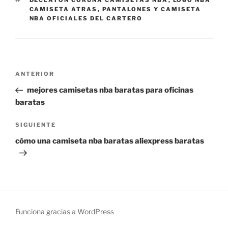
DECLATON CORUÑA CAMISETAS NBA
,
LOGO NBA
CAMISETA ATRAS
,
PANTALONES Y CAMISETA
NBA OFICIALES DEL CARTERO
Navegación
Entrada
ANTERIOR
de
anterior:
mejores camisetas nba baratas para oficinas
entradas
baratas
Siguiente
SIGUIENTE
entrada
cómo una camiseta nba baratas aliexpress baratas
Funciona gracias a WordPress