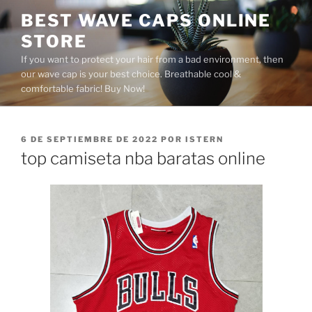
Saltar
BEST WAVE CAPS ONLINE
al
STORE
contenido
If you want to protect your hair from a bad environment, then
our wave cap is your best choice. Breathable cool &
comfortable fabric! Buy Now!
PUBLICADO
6 DE SEPTIEMBRE DE 2022
POR
ISTERN
EL
top camiseta nba baratas online