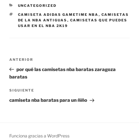
CATEGORÍAS
UNCATEGORIZED
ETIQUETAS
CAMISETA ADIDAS GAMETIME NBA
,
CAMISETAS
DE LA NBA ANTIGUAS
,
CAMISETAS QUE PUEDES
USAR EN EL NBA 2K19
Navegación
Entrada
ANTERIOR
de
anterior:
por qué las camisetas nba baratas zaragoza
entradas
baratas
Siguiente
SIGUIENTE
entrada
camiseta nba baratas para un ñiño
Funciona gracias a WordPress