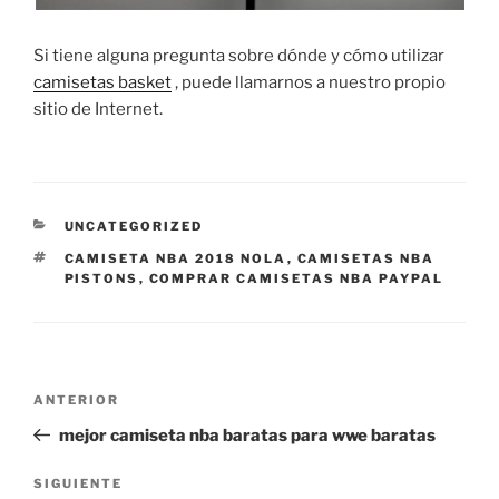
Si tiene alguna pregunta sobre dónde y cómo utilizar
camisetas basket
, puede llamarnos a nuestro propio
sitio de Internet.
CATEGORÍAS
UNCATEGORIZED
ETIQUETAS
CAMISETA NBA 2018 NOLA
,
CAMISETAS NBA
PISTONS
,
COMPRAR CAMISETAS NBA PAYPAL
Navegación
Entrada
ANTERIOR
de
anterior:
mejor camiseta nba baratas para wwe baratas
entradas
Siguiente
SIGUIENTE