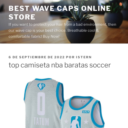
Saltar
BEST WAVE CAPS ONLINE
al
STORE
contenido
If you want to protect your hair from a bad environment, then
our wave cap is your best choice. Breathable cool &
comfortable fabric! Buy Now!
PUBLICADO
6 DE SEPTIEMBRE DE 2022
POR
ISTERN
EL
top camiseta nba baratas soccer